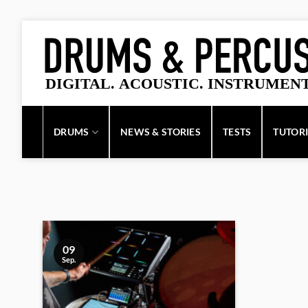
Zum
Inhalt
springen
DRUMS
NEWS & STORIES
TESTS
TUTOR
09
Sep.