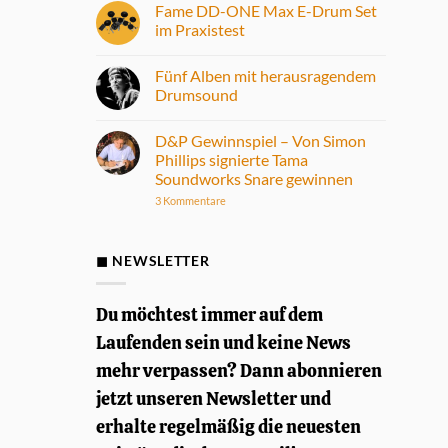
Fame DD-ONE Max E-Drum Set
im Praxistest
Keine
Kommentare
Fünf Alben mit herausragendem
zu
Fame
Drumsound
DD-
ONE
Keine
Max
Kommentare
D&P Gewinnspiel – Von Simon
E-
zu
Drum
Fünf
Phillips signierte Tama
Set
Alben
Soundworks Snare gewinnen
im
mit
Praxistest
herausragendem
zu
3 Kommentare
Drumsound
D&P
Gewinnspiel
–
Von
◼ NEWSLETTER
Simon
Phillips
signierte
Tama
Du möchtest immer auf dem
Soundworks
Snare
Laufenden sein und keine News
gewinnen
mehr verpassen? Dann abonnieren
jetzt unseren Newsletter und
erhalte regelmäßig die neuesten