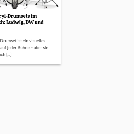
ryl-Drumsets im
ch: Ludwig, DW und
 Drumset ist ein visuelles
 auf jeder Bühne – aber sie
ch [...]