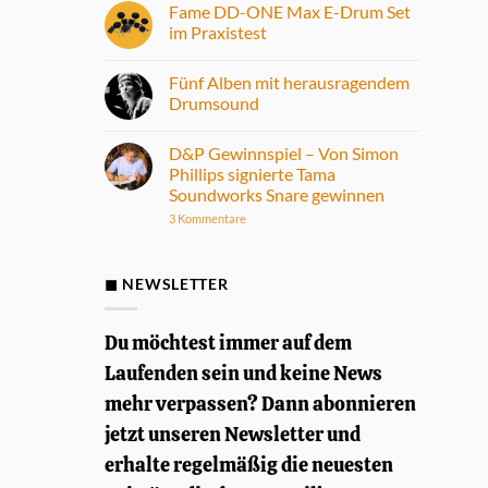
Fame DD-ONE Max E-Drum Set
im Praxistest
Keine
Kommentare
Fünf Alben mit herausragendem
zu
Fame
Drumsound
DD-
ONE
Keine
Max
Kommentare
D&P Gewinnspiel – Von Simon
E-
zu
Drum
Fünf
Phillips signierte Tama
Set
Alben
Soundworks Snare gewinnen
im
mit
Praxistest
herausragendem
zu
3 Kommentare
Drumsound
D&P
Gewinnspiel
–
Von
◼ NEWSLETTER
Simon
Phillips
signierte
Tama
Du möchtest immer auf dem
Soundworks
Snare
Laufenden sein und keine News
gewinnen
mehr verpassen? Dann abonnieren
jetzt unseren Newsletter und
erhalte regelmäßig die neuesten