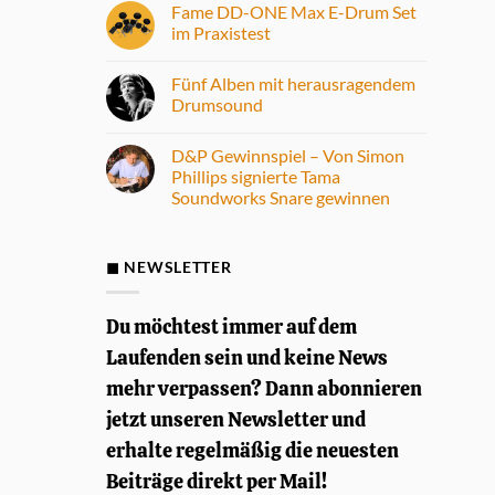
Fame DD-ONE Max E-Drum Set
im Praxistest
Keine
Kommentare
Fünf Alben mit herausragendem
zu
Fame
Drumsound
DD-
ONE
Keine
Max
Kommentare
D&P Gewinnspiel – Von Simon
E-
zu
Drum
Fünf
Phillips signierte Tama
Set
Alben
Soundworks Snare gewinnen
im
mit
Praxistest
herausragendem
Keine
Drumsound
Kommentare
zu
D&P
◼ NEWSLETTER
Gewinnspiel
–
Von
Simon
Du möchtest immer auf dem
Phillips
signierte
Laufenden sein und keine News
Tama
Soundworks
mehr verpassen? Dann abonnieren
Snare
gewinnen
jetzt unseren Newsletter und
erhalte regelmäßig die neuesten
Beiträge direkt per Mail!