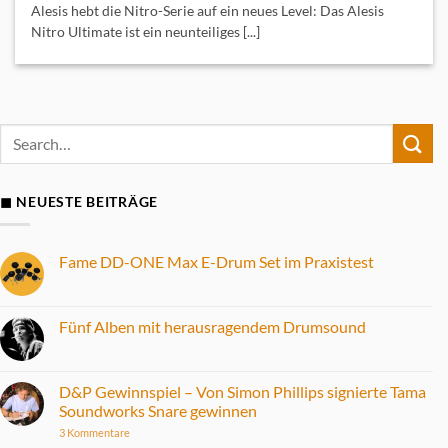
Alesis hebt die Nitro-Serie auf ein neues Level: Das Alesis
Nitro Ultimate ist ein neunteiliges [...]
◼ NEUESTE BEITRÄGE
Fame DD-ONE Max E-Drum Set im Praxistest
Keine
Kommentare
zu
Fame
Fünf Alben mit herausragendem Drumsound
DD-
ONE
Keine
Max
Kommentare
E-
zu
Drum
Fünf
D&P Gewinnspiel – Von Simon Phillips signierte Tama
Set
Alben
Soundworks Snare gewinnen
im
mit
Praxistest
herausragendem
zu
3 Kommentare
Drumsound
D&P