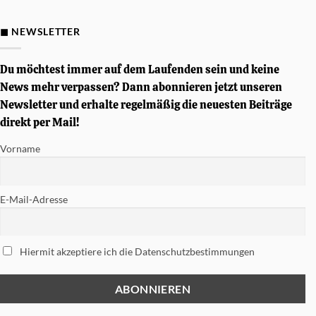
Gewinnspiel
–
Von
◼ NEWSLETTER
Simon
Phillips
signierte
Tama
Du möchtest immer auf dem Laufenden sein und keine
Soundworks
Snare
News mehr verpassen? Dann abonnieren jetzt unseren
gewinnen
Newsletter und erhalte regelmäßig die neuesten Beiträge
direkt per Mail!
Vorname
E-Mail-Adresse
Hiermit akzeptiere ich die Datenschutzbestimmungen