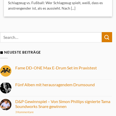
Schlagzeug vs. Fußball: Wer Schlagzeug spielt, weiß, dass es
anstrengender ist, als es aussieht. Nach [...]
◼ NEUESTE BEITRÄGE
Fame DD-ONE Max E-Drum Set im Praxistest
Keine
Kommentare
zu
Fame
Fünf Alben mit herausragendem Drumsound
DD-
ONE
Keine
Max
Kommentare
E-
zu
Drum
Fünf
D&P Gewinnspiel – Von Simon Phillips signierte Tama
Set
Alben
Soundworks Snare gewinnen
im
mit
Praxistest
herausragendem
zu
3 Kommentare
Drumsound
D&P