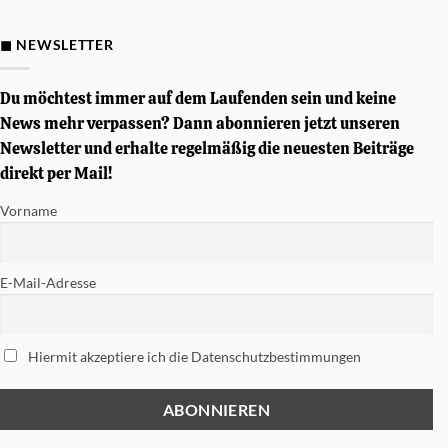
Gewinnspiel
–
Von
◼ NEWSLETTER
Simon
Phillips
signierte
Tama
Du möchtest immer auf dem Laufenden sein und keine
Soundworks
Snare
News mehr verpassen? Dann abonnieren jetzt unseren
gewinnen
Newsletter und erhalte regelmäßig die neuesten Beiträge
direkt per Mail!
Vorname
E-Mail-Adresse
Hiermit akzeptiere ich die Datenschutzbestimmungen