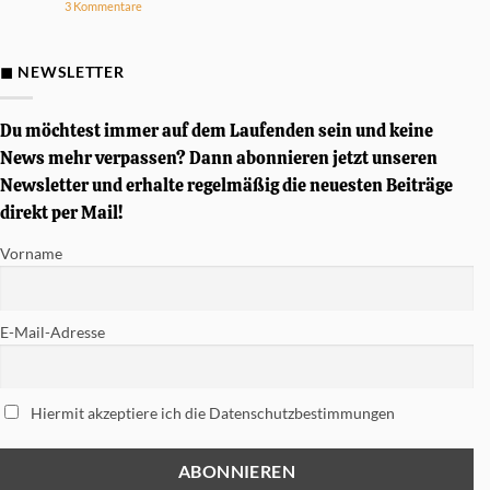
zu
3 Kommentare
Drumsound
D&P
Gewinnspiel
–
Von
◼ NEWSLETTER
Simon
Phillips
signierte
Tama
Du möchtest immer auf dem Laufenden sein und keine
Soundworks
Snare
News mehr verpassen? Dann abonnieren jetzt unseren
gewinnen
Newsletter und erhalte regelmäßig die neuesten Beiträge
direkt per Mail!
Vorname
E-Mail-Adresse
Hiermit akzeptiere ich die Datenschutzbestimmungen