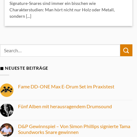
Signature-Snares sind immer ein bisschen wie
Charakterstudien: Man hört nicht nur Holz oder Metall,
sondern [...]
◼ NEUESTE BEITRÄGE
Fame DD-ONE Max E-Drum Set im Praxistest
Keine
Kommentare
zu
Fame
Fünf Alben mit herausragendem Drumsound
DD-
ONE
Keine
Max
Kommentare
E-
zu
Drum
Fünf
D&P Gewinnspiel – Von Simon Phillips signierte Tama
Set
Alben
Soundworks Snare gewinnen
im
mit
Praxistest
herausragendem