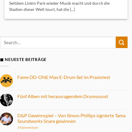
Seitdem Linkin Park wieder Musik macht und durch die
Stadien dieser Welt tourt, hat die [...]
◼ NEUESTE BEITRÄGE
Fame DD-ONE Max E-Drum Set im Praxistest
Keine
Kommentare
zu
Fame
Fünf Alben mit herausragendem Drumsound
DD-
ONE
Keine
Max
Kommentare
E-
zu
Drum
Fünf
D&P Gewinnspiel – Von Simon Phillips signierte Tama
Set
Alben
Soundworks Snare gewinnen
im
mit
Praxistest
herausragendem
zu
3 Kommentare
Drumsound
D&P