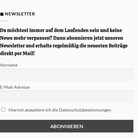
Gewinnspiel
–
Von
◼ NEWSLETTER
Simon
Phillips
signierte
Tama
Du möchtest immer auf dem Laufenden sein und keine
Soundworks
Snare
News mehr verpassen? Dann abonnieren jetzt unseren
gewinnen
Newsletter und erhalte regelmäßig die neuesten Beiträge
direkt per Mail!
Vorname
E-Mail-Adresse
Hiermit akzeptiere ich die Datenschutzbestimmungen