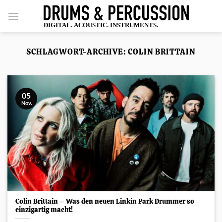
Zum
Inhalt
springen
SCHLAGWORT-ARCHIVE:
COLIN BRITTAIN
05
Nov.
Colin Brittain – Was den neuen Linkin Park Drummer so
einzigartig macht!