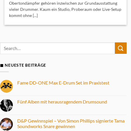
Obertondämpfer gehören inzwischen zur Grundausstattung
vieler Drummer. Kaum ein Studio, Proberaum oder Live-Setup
kommt ohne [...]
◼ NEUESTE BEITRÄGE
Fame DD-ONE Max E-Drum Set im Praxistest
Keine
Kommentare
zu
Fame
Fünf Alben mit herausragendem Drumsound
DD-
ONE
Keine
Max
Kommentare
E-
zu
Drum
Fünf
D&P Gewinnspiel – Von Simon Phillips signierte Tama
Set
Alben
Soundworks Snare gewinnen
im
mit
Praxistest
herausragendem