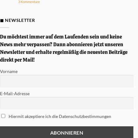
zu
3 Kommentare
Drumsound
D&P
Gewinnspiel
–
Von
◼ NEWSLETTER
Simon
Phillips
signierte
Tama
Du möchtest immer auf dem Laufenden sein und keine
Soundworks
Snare
News mehr verpassen? Dann abonnieren jetzt unseren
gewinnen
Newsletter und erhalte regelmäßig die neuesten Beiträge
direkt per Mail!
Vorname
E-Mail-Adresse
Hiermit akzeptiere ich die Datenschutzbestimmungen