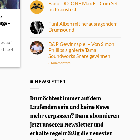
Fame DD-ONE Max E-Drum Set
im Praxistest
e-
Keine
Kommentare
tage-
Fünf Alben mit herausragendem
zu
Fame
Drumsound
DD-
ONE
Keine
Max
Kommentare
les auf
D&P Gewinnspiel – Von Simon
E-
zu
Drum
Fünf
Phillips signierte Tama
er Hard-
Set
Alben
Soundworks Snare gewinnen
im
mit
Praxistest
herausragendem
zu
3 Kommentare
Drumsound
D&P
Gewinnspiel
–
Von
◼ NEWSLETTER
Simon
Phillips
signierte
Tama
Du möchtest immer auf dem
Soundworks
Snare
Laufenden sein und keine News
gewinnen
mehr verpassen? Dann abonnieren
jetzt unseren Newsletter und
erhalte regelmäßig die neuesten