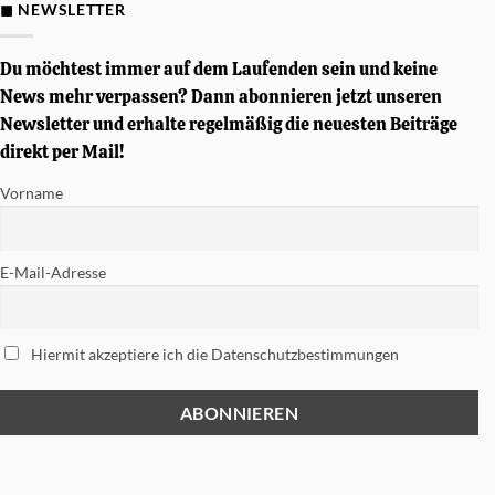
D&P
◼ NEWSLETTER
Gewinnspiel
–
Von
Simon
Du möchtest immer auf dem Laufenden sein und keine
Phillips
signierte
News mehr verpassen? Dann abonnieren jetzt unseren
Tama
Newsletter und erhalte regelmäßig die neuesten Beiträge
Soundworks
Snare
direkt per Mail!
gewinnen
Vorname
E-Mail-Adresse
Hiermit akzeptiere ich die Datenschutzbestimmungen