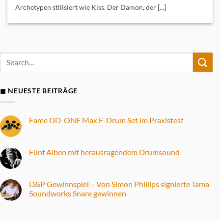
Archetypen stilisiert wie Kiss. Der Dämon, der [...]
◼ NEUESTE BEITRÄGE
Fame DD-ONE Max E-Drum Set im Praxistest
Keine
Kommentare
zu
Fame
Fünf Alben mit herausragendem Drumsound
DD-
ONE
Keine
Max
Kommentare
E-
zu
Drum
Fünf
D&P Gewinnspiel – Von Simon Phillips signierte Tama
Set
Alben
Soundworks Snare gewinnen
im
mit
Praxistest
herausragendem
Keine
Drumsound
Kommentare
zu