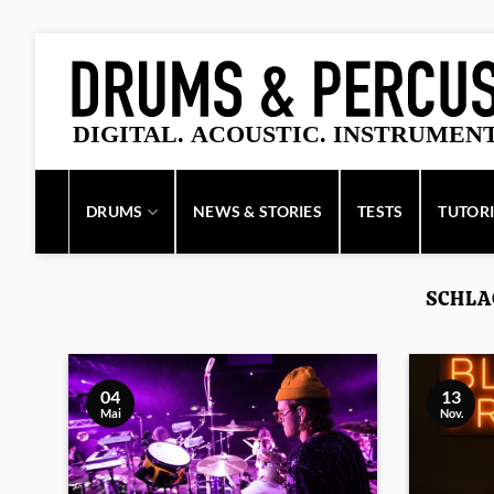
Zum
Inhalt
springen
DRUMS
NEWS & STORIES
TESTS
TUTOR
SCHLA
04
13
Mai
Nov.