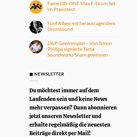
Fame DD-ONE Max E-Drum Set
im Praxistest
Keine
Kommentare
Fünf Alben mit herausragendem
zu
Fame
Drumsound
DD-
ONE
Keine
Max
Kommentare
D&P Gewinnspiel – Von Simon
E-
zu
Drum
Fünf
Phillips signierte Tama
Set
Alben
Soundworks Snare gewinnen
im
mit
Praxistest
herausragendem
Keine
Drumsound
Kommentare
zu
D&P
◼ NEWSLETTER
Gewinnspiel
–
Von
Simon
Du möchtest immer auf dem
Phillips
signierte
Laufenden sein und keine News
Tama
Soundworks
mehr verpassen? Dann abonnieren
Snare
gewinnen
jetzt unseren Newsletter und
erhalte regelmäßig die neuesten
Beiträge direkt per Mail!