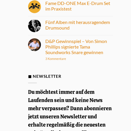
Fame DD-ONE Max E-Drum Set
im Praxistest
Keine
Kommentare
Fünf Alben mit herausragendem
zu
Fame
Drumsound
DD-
ONE
Keine
Max
Kommentare
D&P Gewinnspiel – Von Simon
E-
zu
Drum
Fünf
Phillips signierte Tama
Set
Alben
Soundworks Snare gewinnen
im
mit
Praxistest
herausragendem
zu
3 Kommentare
Drumsound
D&P
Gewinnspiel
–
Von
◼ NEWSLETTER
Simon
Phillips
signierte
Tama
Du möchtest immer auf dem
Soundworks
Snare
Laufenden sein und keine News
gewinnen
mehr verpassen? Dann abonnieren
jetzt unseren Newsletter und
erhalte regelmäßig die neuesten