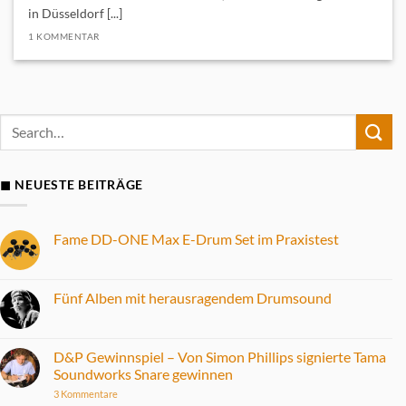
in Düsseldorf [...]
1 KOMMENTAR
◼ NEUESTE BEITRÄGE
Fame DD-ONE Max E-Drum Set im Praxistest
Keine
Kommentare
zu
Fame
Fünf Alben mit herausragendem Drumsound
DD-
ONE
Keine
Max
Kommentare
E-
zu
Drum
Fünf
D&P Gewinnspiel – Von Simon Phillips signierte Tama
Set
Alben
Soundworks Snare gewinnen
im
mit
Praxistest
herausragendem
zu
3 Kommentare
Drumsound
D&P