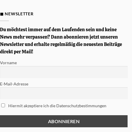
Gewinnspiel
–
Von
◼ NEWSLETTER
Simon
Phillips
signierte
Tama
Du möchtest immer auf dem Laufenden sein und keine
Soundworks
Snare
News mehr verpassen? Dann abonnieren jetzt unseren
gewinnen
Newsletter und erhalte regelmäßig die neuesten Beiträge
direkt per Mail!
Vorname
E-Mail-Adresse
Hiermit akzeptiere ich die Datenschutzbestimmungen