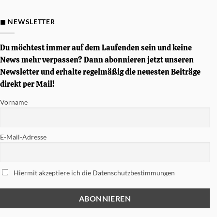
Gewinnspiel
–
Von
◼ NEWSLETTER
Simon
Phillips
signierte
Tama
Du möchtest immer auf dem Laufenden sein und keine
Soundworks
Snare
News mehr verpassen? Dann abonnieren jetzt unseren
gewinnen
Newsletter und erhalte regelmäßig die neuesten Beiträge
direkt per Mail!
Vorname
E-Mail-Adresse
Hiermit akzeptiere ich die Datenschutzbestimmungen