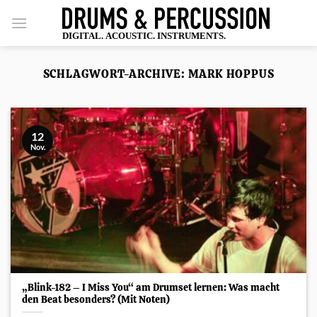
Zum
Inhalt
springen
SCHLAGWORT-ARCHIVE:
MARK HOPPUS
12
Nov.
„Blink-182 – I Miss You“ am Drumset lernen: Was macht
den Beat besonders? (Mit Noten)