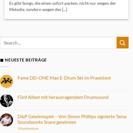
Es gibt Songs, die einen sofort packen, nicht nur wegen der
Melodie, sondern wegen des [...]
◼ NEUESTE BEITRÄGE
Fame DD-ONE Max E-Drum Set im Praxistest
Keine
Kommentare
zu
Fame
Fünf Alben mit herausragendem Drumsound
DD-
ONE
Keine
Max
Kommentare
E-
zu
Drum
Fünf
D&P Gewinnspiel – Von Simon Phillips signierte Tama
Set
Alben
Soundworks Snare gewinnen
im
mit
Praxistest
herausragendem
zu
3 Kommentare
Drumsound
D&P