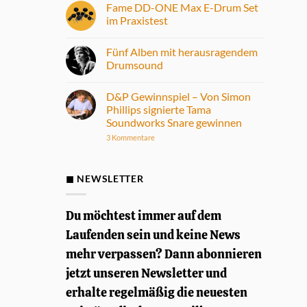
Fame DD-ONE Max E-Drum Set
im Praxistest
Keine
Kommentare
Fünf Alben mit herausragendem
zu
Fame
Drumsound
DD-
ONE
Keine
Max
Kommentare
D&P Gewinnspiel – Von Simon
E-
zu
Drum
Fünf
Phillips signierte Tama
Set
Alben
Soundworks Snare gewinnen
im
mit
Praxistest
herausragendem
zu
3 Kommentare
Drumsound
D&P
Gewinnspiel
–
Von
◼ NEWSLETTER
Simon
Phillips
signierte
Tama
Du möchtest immer auf dem
Soundworks
Snare
Laufenden sein und keine News
gewinnen
mehr verpassen? Dann abonnieren
jetzt unseren Newsletter und
erhalte regelmäßig die neuesten