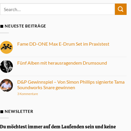
◼ NEUESTE BEITRÄGE
Fame DD-ONE Max E-Drum Set im Praxistest
Keine
Kommentare
zu
Fame
Fünf Alben mit herausragendem Drumsound
DD-
ONE
Keine
Max
Kommentare
E-
zu
Drum
Fünf
D&P Gewinnspiel – Von Simon Phillips signierte Tama
Set
Alben
Soundworks Snare gewinnen
im
mit
Praxistest
herausragendem
zu
3 Kommentare
Drumsound
D&P
Gewinnspiel
–
Von
◼ NEWSLETTER
Simon
Phillips
signierte
Tama
Du möchtest immer auf dem Laufenden sein und keine
Soundworks