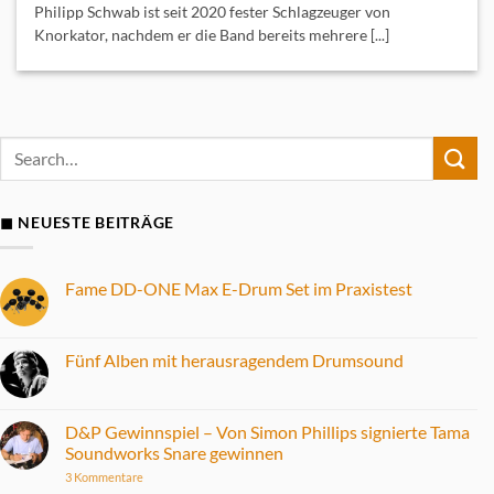
Philipp Schwab ist seit 2020 fester Schlagzeuger von
Knorkator, nachdem er die Band bereits mehrere [...]
◼ NEUESTE BEITRÄGE
Fame DD-ONE Max E-Drum Set im Praxistest
Keine
Kommentare
zu
Fame
Fünf Alben mit herausragendem Drumsound
DD-
ONE
Keine
Max
Kommentare
E-
zu
Drum
Fünf
D&P Gewinnspiel – Von Simon Phillips signierte Tama
Set
Alben
Soundworks Snare gewinnen
im
mit
Praxistest
herausragendem
zu
3 Kommentare
Drumsound
D&P