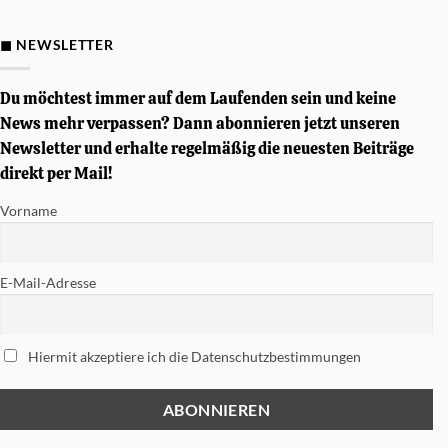
Gewinnspiel
–
Von
◼ NEWSLETTER
Simon
Phillips
signierte
Tama
Du möchtest immer auf dem Laufenden sein und keine
Soundworks
Snare
News mehr verpassen? Dann abonnieren jetzt unseren
gewinnen
Newsletter und erhalte regelmäßig die neuesten Beiträge
direkt per Mail!
Vorname
E-Mail-Adresse
Hiermit akzeptiere ich die Datenschutzbestimmungen