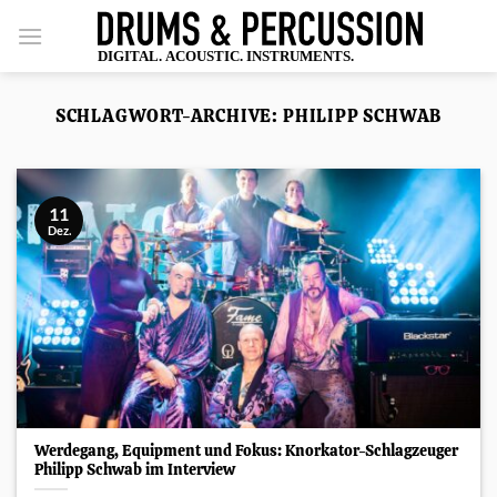
Zum
Inhalt
springen
SCHLAGWORT-ARCHIVE:
PHILIPP SCHWAB
11
Dez.
Werdegang, Equipment und Fokus: Knorkator-Schlagzeuger
Philipp Schwab im Interview