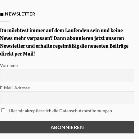
Gewinnspiel
–
Von
◼ NEWSLETTER
Simon
Phillips
signierte
Tama
Du möchtest immer auf dem Laufenden sein und keine
Soundworks
Snare
News mehr verpassen? Dann abonnieren jetzt unseren
gewinnen
Newsletter und erhalte regelmäßig die neuesten Beiträge
direkt per Mail!
Vorname
E-Mail-Adresse
Hiermit akzeptiere ich die Datenschutzbestimmungen