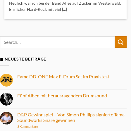
Neulich war ich bei der Band Alles auf Zucker im Westerwald.
Ehrlicher Hard-Rock mit viel [...]
◼ NEUESTE BEITRÄGE
Fame DD-ONE Max E-Drum Set im Praxistest
Keine
Kommentare
zu
Fame
Fünf Alben mit herausragendem Drumsound
DD-
ONE
Keine
Max
Kommentare
E-
zu
Drum
Fünf
D&P Gewinnspiel – Von Simon Phillips signierte Tama
Set
Alben
Soundworks Snare gewinnen
im
mit
Praxistest
herausragendem
zu
3 Kommentare
Drumsound
D&P