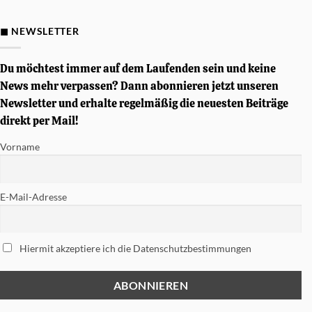
Gewinnspiel
–
Von
◼ NEWSLETTER
Simon
Phillips
signierte
Tama
Du möchtest immer auf dem Laufenden sein und keine
Soundworks
Snare
News mehr verpassen? Dann abonnieren jetzt unseren
gewinnen
Newsletter und erhalte regelmäßig die neuesten Beiträge
direkt per Mail!
Vorname
E-Mail-Adresse
Hiermit akzeptiere ich die Datenschutzbestimmungen