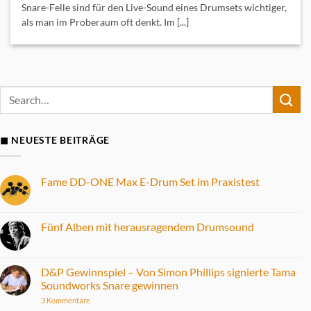
Snare-Felle sind für den Live-Sound eines Drumsets wichtiger,
als man im Proberaum oft denkt. Im [...]
◼ NEUESTE BEITRÄGE
Fame DD-ONE Max E-Drum Set im Praxistest
Keine
Kommentare
zu
Fame
Fünf Alben mit herausragendem Drumsound
DD-
ONE
Keine
Max
Kommentare
E-
zu
Drum
Fünf
D&P Gewinnspiel – Von Simon Phillips signierte Tama
Set
Alben
Soundworks Snare gewinnen
im
mit
Praxistest
herausragendem
zu
3 Kommentare
Drumsound
D&P