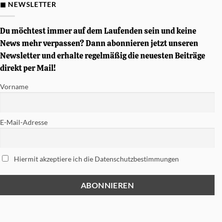
D&P
◼ NEWSLETTER
Gewinnspiel
–
Von
Simon
Du möchtest immer auf dem Laufenden sein und keine
Phillips
signierte
News mehr verpassen? Dann abonnieren jetzt unseren
Tama
Newsletter und erhalte regelmäßig die neuesten Beiträge
Soundworks
Snare
direkt per Mail!
gewinnen
Vorname
E-Mail-Adresse
Hiermit akzeptiere ich die Datenschutzbestimmungen