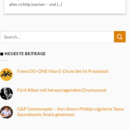
alles richtig machen – und [...]
◼ NEUESTE BEITRÄGE
Fame DD-ONE Max E-Drum Set im Praxistest
Keine
Kommentare
zu
Fame
Fünf Alben mit herausragendem Drumsound
DD-
ONE
Keine
Max
Kommentare
E-
zu
Drum
Fünf
D&P Gewinnspiel – Von Simon Phillips signierte Tama
Set
Alben
Soundworks Snare gewinnen
im
mit
Praxistest
herausragendem
Keine
Drumsound
Kommentare
zu