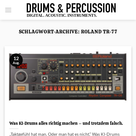
Zum
Inhalt
springen
SCHLAGWORT-ARCHIVE:
ROLAND TR-77
12
Aug.
Was KI-Drums alles richtig machen – und trotzdem falsch.
„Taktgefühl hat man. Oder man hat es nicht.“ Was KI-Drums