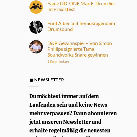
Fame DD-ONE Max E-Drum Set
im Praxistest
Keine
Kommentare
Fünf Alben mit herausragendem
zu
Fame
Drumsound
DD-
ONE
Keine
Max
Kommentare
D&P Gewinnspiel – Von Simon
E-
zu
Drum
Fünf
Phillips signierte Tama
Set
Alben
Soundworks Snare gewinnen
im
mit
Praxistest
herausragendem
zu
3 Kommentare
Drumsound
D&P
Gewinnspiel
–
Von
◼ NEWSLETTER
Simon
Phillips
signierte
Tama
Du möchtest immer auf dem
Soundworks
Snare
Laufenden sein und keine News
gewinnen
mehr verpassen? Dann abonnieren
jetzt unseren Newsletter und
erhalte regelmäßig die neuesten