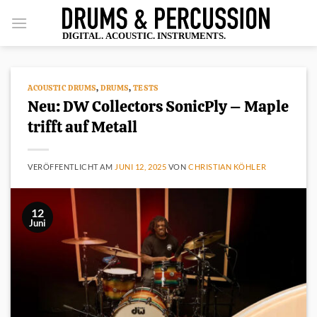
Zum
Inhalt
springen
ACOUSTIC DRUMS
,
DRUMS
,
TESTS
Neu: DW Collectors SonicPly – Maple
trifft auf Metall
VERÖFFENTLICHT AM
JUNI 12, 2025
VON
CHRISTIAN KÖHLER
12
Juni