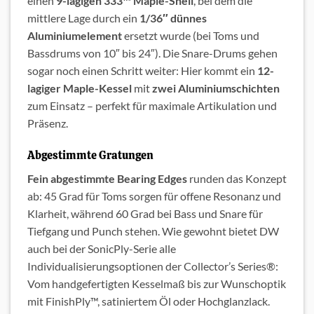
einen
9-lagigen 333™ Maple-Shell
, bei dem die
mittlere Lage durch ein
1/36″ dünnes
Aluminiumelement
ersetzt wurde (bei Toms und
Bassdrums von 10″ bis 24″). Die Snare-Drums gehen
sogar noch einen Schritt weiter: Hier kommt ein
12-
lagiger Maple-Kessel
mit
zwei Aluminiumschichten
zum Einsatz – perfekt für maximale Artikulation und
Präsenz.
Abgestimmte Gratungen
Fein abgestimmte Bearing Edges
runden das Konzept
ab: 45 Grad für Toms sorgen für offene Resonanz und
Klarheit, während 60 Grad bei Bass und Snare für
Tiefgang und Punch stehen. Wie gewohnt bietet DW
auch bei der SonicPly-Serie alle
Individualisierungsoptionen der Collector’s Series®:
Vom handgefertigten Kesselmaß bis zur Wunschoptik
mit FinishPly™, satiniertem Öl oder Hochglanzlack.