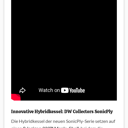
Innovative Hybridkessel: DW Collectors SonicPly
Die Hybridkessel der neuen SonicPly-Serie setzen auf