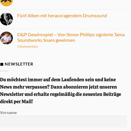
Keine
Kommentare
zu
Fame
Fünf Alben mit herausragendem Drumsound
DD-
ONE
Keine
Max
Kommentare
E-
zu
Drum
Fünf
D&P Gewinnspiel – Von Simon Phillips signierte Tama
Set
Alben
Soundworks Snare gewinnen
im
mit
Praxistest
herausragendem
zu
3 Kommentare
Drumsound
D&P
Gewinnspiel
–
Von
◼ NEWSLETTER
Simon
Phillips
signierte
Tama
Du möchtest immer auf dem Laufenden sein und keine
Soundworks
Snare
News mehr verpassen? Dann abonnieren jetzt unseren
gewinnen
Newsletter und erhalte regelmäßig die neuesten Beiträge
direkt per Mail!
Vorname