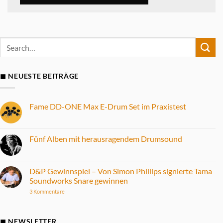
◼ NEUESTE BEITRÄGE
Fame DD-ONE Max E-Drum Set im Praxistest
Keine
Kommentare
zu
Fame
Fünf Alben mit herausragendem Drumsound
DD-
ONE
Keine
Max
Kommentare
E-
zu
Drum
Fünf
D&P Gewinnspiel – Von Simon Phillips signierte Tama
Set
Alben
Soundworks Snare gewinnen
im
mit
Praxistest
herausragendem
zu
3 Kommentare
Drumsound
D&P
Gewinnspiel
–
Von
◼ NEWSLETTER