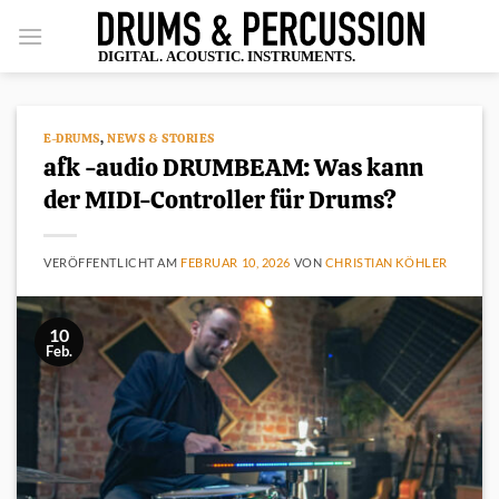
Zum
Inhalt
springen
E-DRUMS
,
NEWS & STORIES
afk -audio DRUMBEAM: Was kann
der MIDI-Controller für Drums?
VERÖFFENTLICHT AM
FEBRUAR 10, 2026
VON
CHRISTIAN KÖHLER
10
Feb.