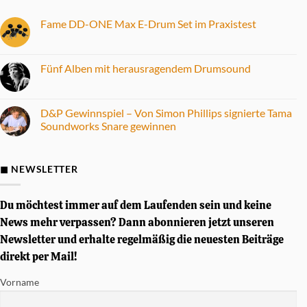
Fame DD-ONE Max E-Drum Set im Praxistest
Keine
Kommentare
zu
Fame
Fünf Alben mit herausragendem Drumsound
DD-
ONE
Keine
Max
Kommentare
E-
zu
Drum
Fünf
D&P Gewinnspiel – Von Simon Phillips signierte Tama
Set
Alben
Soundworks Snare gewinnen
im
mit
Praxistest
herausragendem
Keine
Drumsound
Kommentare
zu
D&P
◼ NEWSLETTER
Gewinnspiel
–
Von
Simon
Du möchtest immer auf dem Laufenden sein und keine
Phillips
signierte
News mehr verpassen? Dann abonnieren jetzt unseren
Tama
Newsletter und erhalte regelmäßig die neuesten Beiträge
Soundworks
Snare
direkt per Mail!
gewinnen
Vorname