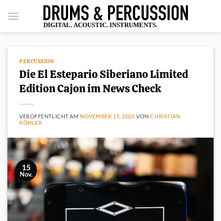
Zum
Inhalt
springen
PERCUSSION
Die El Estepario Siberiano Limited
Edition Cajon im News Check
VERÖFFENTLICHT AM
NOVEMBER 15, 2025
VON
CHRISTIAN
KÖHLER
15
Nov.