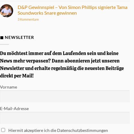
E-
zu
Drum
Fünf
D&P Gewinnspiel – Von Simon Phillips signierte Tama
Set
Alben
Soundworks Snare gewinnen
im
mit
Praxistest
herausragendem
zu
3 Kommentare
Drumsound
D&P
Gewinnspiel
–
Von
◼ NEWSLETTER
Simon
Phillips
signierte
Tama
Du möchtest immer auf dem Laufenden sein und keine
Soundworks
Snare
News mehr verpassen? Dann abonnieren jetzt unseren
gewinnen
Newsletter und erhalte regelmäßig die neuesten Beiträge
direkt per Mail!
Vorname
E-Mail-Adresse
Hiermit akzeptiere ich die Datenschutzbestimmungen