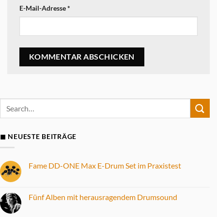
E-Mail-Adresse
*
◼ NEUESTE BEITRÄGE
Fame DD-ONE Max E-Drum Set im Praxistest
Keine
Kommentare
zu
Fame
Fünf Alben mit herausragendem Drumsound
DD-
ONE
Keine
Max
Kommentare