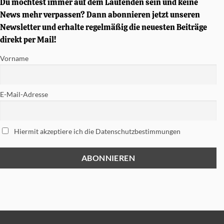
Du möchtest immer auf dem Laufenden sein und keine
Phillips
signierte
News mehr verpassen? Dann abonnieren jetzt unseren
Tama
Newsletter und erhalte regelmäßig die neuesten Beiträge
Soundworks
Snare
direkt per Mail!
gewinnen
Vorname
E-Mail-Adresse
Hiermit akzeptiere ich die Datenschutzbestimmungen