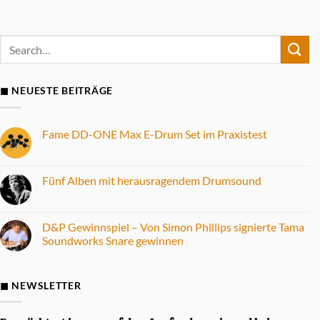
◼ NEUESTE BEITRÄGE
Fame DD-ONE Max E-Drum Set im Praxistest
Keine
Kommentare
zu
Fame
Fünf Alben mit herausragendem Drumsound
DD-
ONE
Keine
Max
Kommentare
E-
zu
Drum
Fünf
D&P Gewinnspiel – Von Simon Phillips signierte Tama
Set
Alben
Soundworks Snare gewinnen
im
mit
Praxistest
herausragendem
Keine
Drumsound
Kommentare
zu
D&P
◼ NEWSLETTER
Gewinnspiel
–
Von
Simon