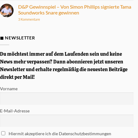
E-
zu
Drum
Fünf
D&P Gewinnspiel – Von Simon Phillips signierte Tama
Set
Alben
Soundworks Snare gewinnen
im
mit
Praxistest
herausragendem
zu
3 Kommentare
Drumsound
D&P
Gewinnspiel
–
Von
◼ NEWSLETTER
Simon
Phillips
signierte
Tama
Du möchtest immer auf dem Laufenden sein und keine
Soundworks
Snare
News mehr verpassen? Dann abonnieren jetzt unseren
gewinnen
Newsletter und erhalte regelmäßig die neuesten Beiträge
direkt per Mail!
Vorname
E-Mail-Adresse
Hiermit akzeptiere ich die Datenschutzbestimmungen