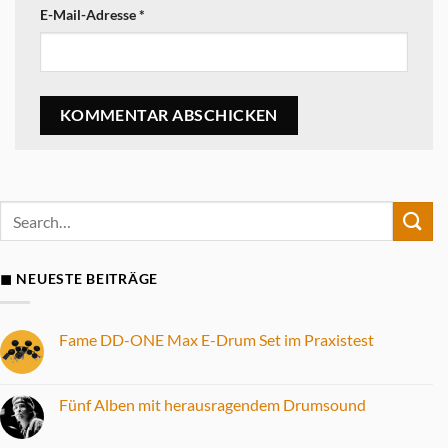
E-Mail-Adresse
*
◼ NEUESTE BEITRÄGE
Fame DD-ONE Max E-Drum Set im Praxistest
Keine
Kommentare
zu
Fame
Fünf Alben mit herausragendem Drumsound
DD-
ONE
Keine
Max
Kommentare