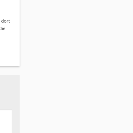
 dort
die