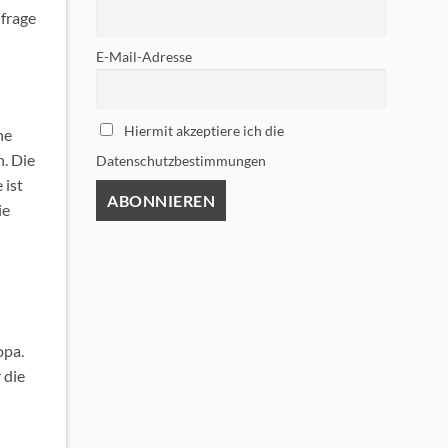
hfrage
E-Mail-Adresse
Hiermit akzeptiere ich die
ne
n. Die
Datenschutzbestimmungen
 ist
ie
opa.
 die