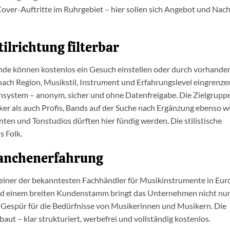
Cover-Auftritte im Ruhrgebiet – hier sollen sich Angebot und Nac
ilrichtung filterbar
ende können kostenlos ein Gesuch einstellen oder durch vorhande
nach Region, Musikstil, Instrument und Erfahrungslevel eingrenze
nsystem – anonym, sicher und ohne Datenfreigabe. Die Zielgruppe
er als auch Profis, Bands auf der Suche nach Ergänzung ebenso w
ten und Tonstudios dürften hier fündig werden. Die stilistische
s Folk.
Branchenerfahrung
, einer der bekanntesten Fachhändler für Musikinstrumente in Eur
nd einem breiten Kundenstamm bringt das Unternehmen nicht nur
es Gespür für die Bedürfnisse von Musikerinnen und Musikern. Die
aut – klar strukturiert, werbefrei und vollständig kostenlos.