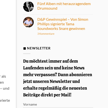
Kommentare
Fünf Alben mit herausragendem
zu
Fame
Drumsound
DD-
ONE
Keine
Max
Kommentare
D&P Gewinnspiel – Von Simon
E-
zu
Drum
Fünf
Phillips signierte Tama
Set
Alben
Soundworks Snare gewinnen
im
mit
Praxistest
herausragendem
zu
3 Kommentare
Drumsound
D&P
Gewinnspiel
–
Von
◼ NEWSLETTER
Simon
Phillips
signierte
Tama
Du möchtest immer auf dem
Soundworks
Snare
Laufenden sein und keine News
gewinnen
mehr verpassen? Dann abonnieren
 als
jetzt unseren Newsletter und
ien
erhalte regelmäßig die neuesten
 – und
Beiträge direkt per Mail!
urierte
Vorname