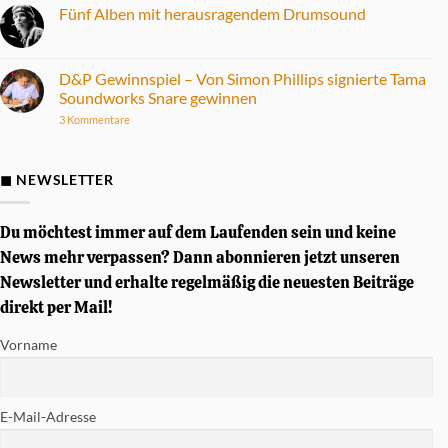
Fame
Fünf Alben mit herausragendem Drumsound
DD-
ONE
Keine
Max
Kommentare
E-
zu
Drum
Fünf
D&P Gewinnspiel – Von Simon Phillips signierte Tama
Set
Alben
Soundworks Snare gewinnen
im
mit
Praxistest
herausragendem
zu
3 Kommentare
Drumsound
D&P
Gewinnspiel
–
Von
◼ NEWSLETTER
Simon
Phillips
signierte
Tama
Du möchtest immer auf dem Laufenden sein und keine
Soundworks
Snare
News mehr verpassen? Dann abonnieren jetzt unseren
gewinnen
Newsletter und erhalte regelmäßig die neuesten Beiträge
direkt per Mail!
Vorname
E-Mail-Adresse