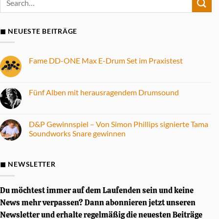
◼ NEUESTE BEITRÄGE
Fame DD-ONE Max E-Drum Set im Praxistest
Keine
Kommentare
zu
Fame
Fünf Alben mit herausragendem Drumsound
DD-
ONE
Keine
Max
Kommentare
E-
zu
Drum
Fünf
D&P Gewinnspiel – Von Simon Phillips signierte Tama
Set
Alben
Soundworks Snare gewinnen
im
mit
Praxistest
herausragendem
Keine
Drumsound
Kommentare
zu
D&P
◼ NEWSLETTER
Gewinnspiel
–
Von
Simon
Du möchtest immer auf dem Laufenden sein und keine
Phillips
signierte
News mehr verpassen? Dann abonnieren jetzt unseren
Tama
Newsletter und erhalte regelmäßig die neuesten Beiträge
Soundworks