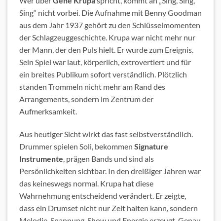
Wer über
Gene Krupa
spricht, kommt an „Sing, Sing,
Sing“ nicht vorbei. Die Aufnahme mit Benny Goodman
aus dem Jahr 1937 gehört zu den Schlüsselmomenten
der Schlagzeuggeschichte. Krupa war nicht mehr nur
der Mann, der den Puls hielt. Er wurde zum Ereignis.
Sein Spiel war laut, körperlich, extrovertiert und für
ein breites Publikum sofort verständlich. Plötzlich
standen Trommeln nicht mehr am Rand des
Arrangements, sondern im Zentrum der
Aufmerksamkeit.
Aus heutiger Sicht wirkt das fast selbstverständlich.
Drummer spielen Soli, bekommen
Signature
Instrumente
, prägen Bands und sind als
Persönlichkeiten sichtbar. In den dreißiger Jahren war
das keineswegs normal. Krupa hat diese
Wahrnehmung entscheidend verändert. Er zeigte,
dass ein Drumset nicht nur Zeit halten kann, sondern
Melodie, Spannung, Show und Energie erzeugt. Genau