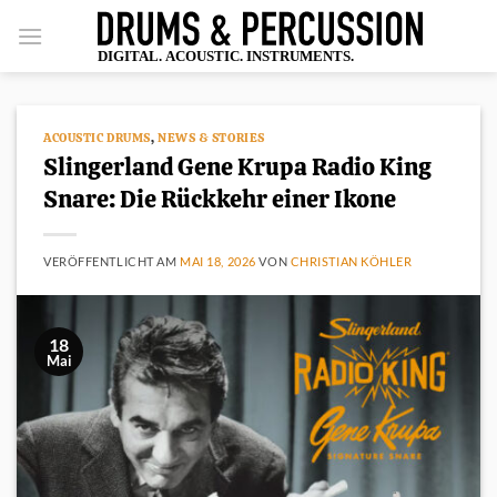
Zum
Inhalt
springen
ACOUSTIC DRUMS
,
NEWS & STORIES
Slingerland Gene Krupa Radio King
Snare: Die Rückkehr einer Ikone
VERÖFFENTLICHT AM
MAI 18, 2026
VON
CHRISTIAN KÖHLER
18
Mai