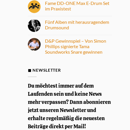
Fame DD-ONE Max E-Drum Set
im Praxistest
Keine
Kommentare
Fünf Alben mit herausragendem
zu
Fame
Drumsound
DD-
ONE
Keine
Max
Kommentare
D&P Gewinnspiel – Von Simon
E-
zu
Drum
Fünf
Phillips signierte Tama
Set
Alben
Soundworks Snare gewinnen
im
mit
Praxistest
herausragendem
Keine
Drumsound
Kommentare
zu
D&P
◼ NEWSLETTER
Gewinnspiel
–
Von
Simon
Du möchtest immer auf dem
Phillips
signierte
Laufenden sein und keine News
Tama
Soundworks
mehr verpassen? Dann abonnieren
Snare
gewinnen
jetzt unseren Newsletter und
erhalte regelmäßig die neuesten
Beiträge direkt per Mail!