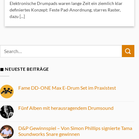
Elektronische Drumpads waren lange Zeit ein ziemlich klar
definiertes Konzept: Feste Pad-Anordnung, starres Raster,
dazu [...]
◼ NEUESTE BEITRÄGE
Fame DD-ONE Max E-Drum Set im Praxistest
Keine
Kommentare
zu
Fame
Fünf Alben mit herausragendem Drumsound
DD-
ONE
Keine
Max
Kommentare
E-
zu
Drum
Fünf
D&P Gewinnspiel – Von Simon Phillips signierte Tama
Set
Alben
Soundworks Snare gewinnen
im
mit
Praxistest
herausragendem