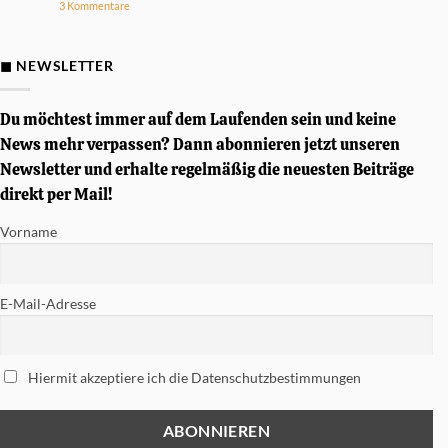
zu
3 Kommentare
Drumsound
D&P
Gewinnspiel
–
Von
◼ NEWSLETTER
Simon
Phillips
signierte
Tama
Du möchtest immer auf dem Laufenden sein und keine
Soundworks
Snare
News mehr verpassen? Dann abonnieren jetzt unseren
gewinnen
Newsletter und erhalte regelmäßig die neuesten Beiträge
direkt per Mail!
Vorname
E-Mail-Adresse
Hiermit akzeptiere ich die Datenschutzbestimmungen