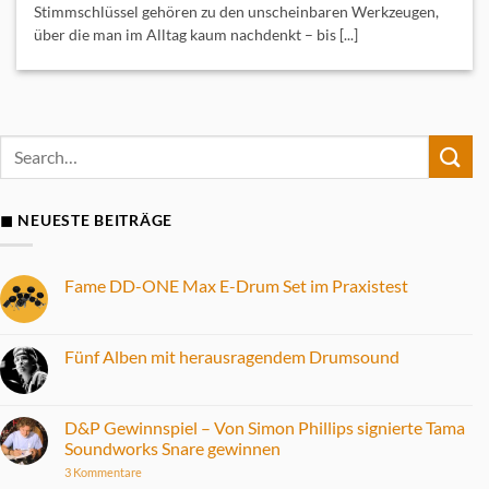
Stimmschlüssel gehören zu den unscheinbaren Werkzeugen,
über die man im Alltag kaum nachdenkt – bis [...]
◼ NEUESTE BEITRÄGE
Fame DD-ONE Max E-Drum Set im Praxistest
Keine
Kommentare
zu
Fame
Fünf Alben mit herausragendem Drumsound
DD-
ONE
Keine
Max
Kommentare
E-
zu
Drum
Fünf
D&P Gewinnspiel – Von Simon Phillips signierte Tama
Set
Alben
Soundworks Snare gewinnen
im
mit
Praxistest
herausragendem
zu
3 Kommentare
Drumsound
D&P