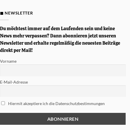
Gewinnspiel
–
Von
◼ NEWSLETTER
Simon
Phillips
signierte
Tama
Du möchtest immer auf dem Laufenden sein und keine
Soundworks
Snare
News mehr verpassen? Dann abonnieren jetzt unseren
gewinnen
Newsletter und erhalte regelmäßig die neuesten Beiträge
direkt per Mail!
Vorname
E-Mail-Adresse
Hiermit akzeptiere ich die Datenschutzbestimmungen