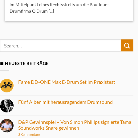
im Mittelpunkt eines Rechtsstreits um die Boutique-
Drumfirma Q Drum [...]
◼ NEUESTE BEITRÄGE
Fame DD-ONE Max E-Drum Set im Praxistest
Keine
Kommentare
zu
Fame
Fünf Alben mit herausragendem Drumsound
DD-
ONE
Keine
Max
Kommentare
E-
zu
Drum
Fünf
D&P Gewinnspiel – Von Simon Phillips signierte Tama
Set
Alben
Soundworks Snare gewinnen
im
mit
Praxistest
herausragendem
zu
3 Kommentare
Drumsound