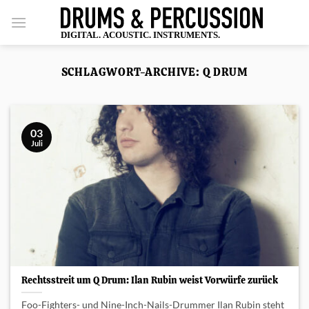
Zum
Inhalt
springen
SCHLAGWORT-ARCHIVE:
Q DRUM
03
Juli
Rechtsstreit um Q Drum: Ilan Rubin weist Vorwürfe zurück
Foo-Fighters- und Nine-Inch-Nails-Drummer Ilan Rubin steht