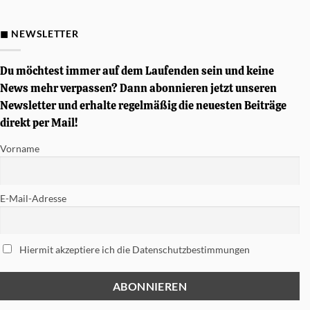
D&P
Gewinnspiel
–
Von
◼ NEWSLETTER
Simon
Phillips
signierte
Tama
Du möchtest immer auf dem Laufenden sein und keine
Soundworks
Snare
News mehr verpassen? Dann abonnieren jetzt unseren
gewinnen
Newsletter und erhalte regelmäßig die neuesten Beiträge
direkt per Mail!
Vorname
E-Mail-Adresse
Hiermit akzeptiere ich die Datenschutzbestimmungen