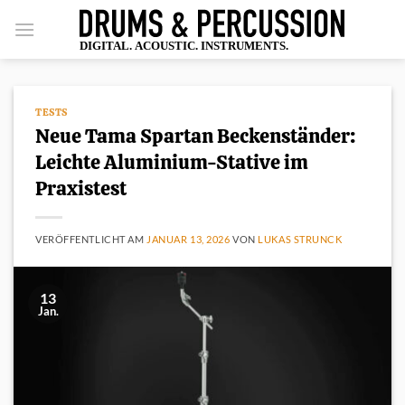
Zum
Inhalt
springen
TESTS
Neue Tama Spartan Beckenständer:
Leichte Aluminium-Stative im
Praxistest
VERÖFFENTLICHT AM
JANUAR 13, 2026
VON
LUKAS STRUNCK
13
Jan.