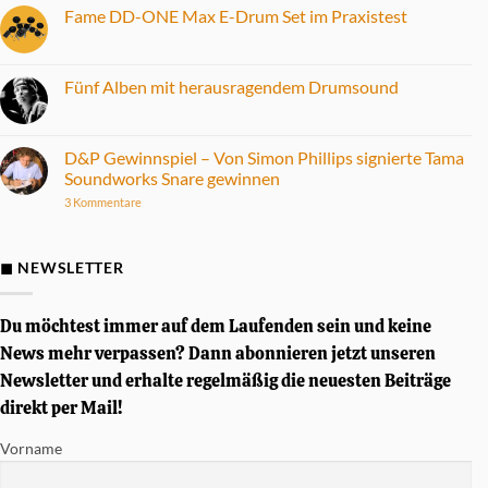
Fame DD-ONE Max E-Drum Set im Praxistest
Keine
Kommentare
zu
Fame
Fünf Alben mit herausragendem Drumsound
DD-
ONE
Keine
Max
Kommentare
E-
zu
Drum
Fünf
D&P Gewinnspiel – Von Simon Phillips signierte Tama
Set
Alben
Soundworks Snare gewinnen
im
mit
Praxistest
herausragendem
zu
3 Kommentare
Drumsound
D&P
Gewinnspiel
–
Von
◼ NEWSLETTER
Simon
Phillips
signierte
Tama
Du möchtest immer auf dem Laufenden sein und keine
Soundworks
Snare
News mehr verpassen? Dann abonnieren jetzt unseren
gewinnen
Newsletter und erhalte regelmäßig die neuesten Beiträge
direkt per Mail!
Vorname