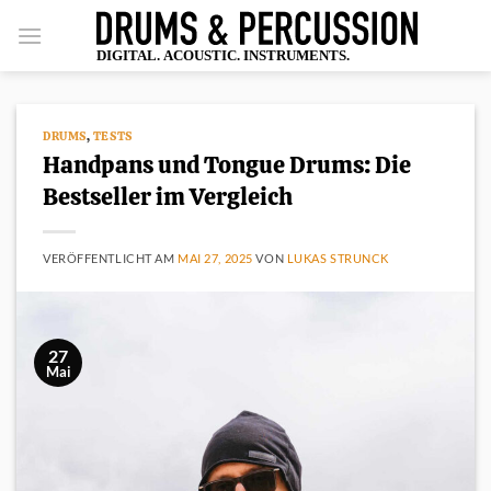
Zum
Inhalt
springen
DRUMS
,
TESTS
Handpans und Tongue Drums: Die
Bestseller im Vergleich
VERÖFFENTLICHT AM
MAI 27, 2025
VON
LUKAS STRUNCK
27
Mai