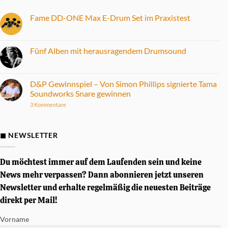
Fame DD-ONE Max E-Drum Set im Praxistest
Keine
Kommentare
zu
Fame
Fünf Alben mit herausragendem Drumsound
DD-
ONE
Keine
Max
Kommentare
E-
zu
Drum
Fünf
D&P Gewinnspiel – Von Simon Phillips signierte Tama
Set
Alben
Soundworks Snare gewinnen
im
mit
Praxistest
herausragendem
zu
3 Kommentare
Drumsound
D&P
Gewinnspiel
–
Von
◼ NEWSLETTER
Simon
Phillips
signierte
Tama
Du möchtest immer auf dem Laufenden sein und keine
Soundworks
Snare
News mehr verpassen? Dann abonnieren jetzt unseren
gewinnen
Newsletter und erhalte regelmäßig die neuesten Beiträge
direkt per Mail!
Vorname