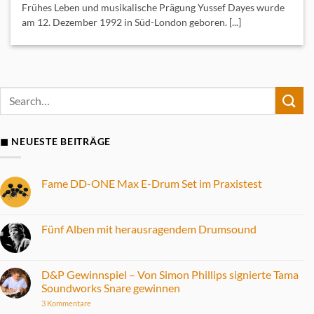
Frühes Leben und musikalische Prägung Yussef Dayes wurde
am 12. Dezember 1992 in Süd-London geboren. [...]
◼ NEUESTE BEITRÄGE
Fame DD-ONE Max E-Drum Set im Praxistest
Keine
Kommentare
zu
Fame
Fünf Alben mit herausragendem Drumsound
DD-
ONE
Keine
Max
Kommentare
E-
zu
Drum
Fünf
D&P Gewinnspiel – Von Simon Phillips signierte Tama
Set
Alben
Soundworks Snare gewinnen
im
mit
Praxistest
herausragendem
zu
3 Kommentare
Drumsound
D&P