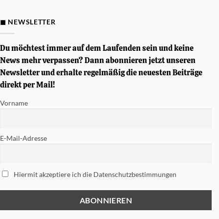
Gewinnspiel
–
Von
◼ NEWSLETTER
Simon
Phillips
signierte
Tama
Du möchtest immer auf dem Laufenden sein und keine
Soundworks
Snare
News mehr verpassen? Dann abonnieren jetzt unseren
gewinnen
Newsletter und erhalte regelmäßig die neuesten Beiträge
direkt per Mail!
Vorname
E-Mail-Adresse
Hiermit akzeptiere ich die Datenschutzbestimmungen