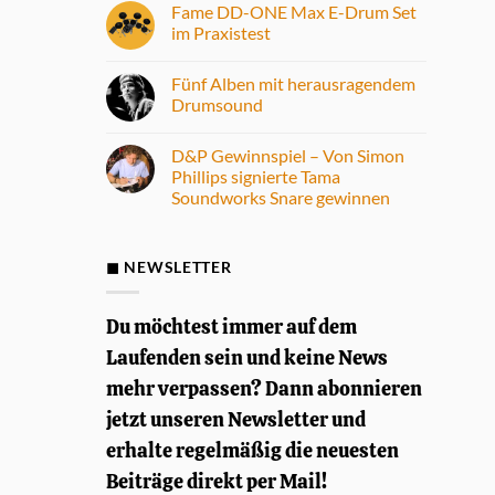
Fame DD-ONE Max E-Drum Set
im Praxistest
Keine
Kommentare
Fünf Alben mit herausragendem
zu
Fame
Drumsound
DD-
ONE
Keine
Max
Kommentare
D&P Gewinnspiel – Von Simon
E-
zu
Drum
Fünf
Phillips signierte Tama
Set
Alben
Soundworks Snare gewinnen
im
mit
Praxistest
herausragendem
Keine
Drumsound
Kommentare
zu
D&P
◼ NEWSLETTER
Gewinnspiel
–
Von
Simon
Du möchtest immer auf dem
Phillips
signierte
Laufenden sein und keine News
Tama
Soundworks
mehr verpassen? Dann abonnieren
Snare
gewinnen
jetzt unseren Newsletter und
erhalte regelmäßig die neuesten
Beiträge direkt per Mail!