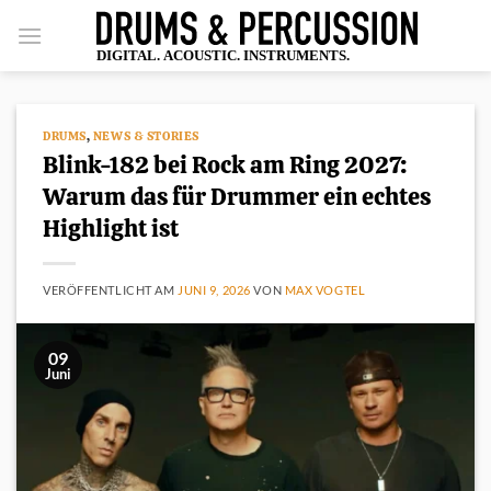
Zum
Inhalt
springen
DRUMS
,
NEWS & STORIES
Blink-182 bei Rock am Ring 2027:
Warum das für Drummer ein echtes
Highlight ist
VERÖFFENTLICHT AM
JUNI 9, 2026
VON
MAX VOGTEL
09
Juni