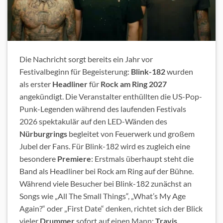
Die Nachricht sorgt bereits ein Jahr vor
Festivalbeginn für Begeisterung:
Blink-182
wurden
als erster
Headliner
für
Rock am Ring 2027
angekündigt. Die Veranstalter enthüllten die US-Pop-
Punk-Legenden während des laufenden Festivals
2026 spektakulär auf den LED-Wänden des
Nürburgrings
begleitet von Feuerwerk und großem
Jubel der Fans. Für Blink-182 wird es zugleich eine
besondere
Premiere
: Erstmals überhaupt steht die
Band als Headliner bei Rock am Ring auf der Bühne.
Während viele Besucher bei Blink-182 zunächst an
Songs wie „All The Small Things“, „What’s My Age
Again?“ oder „First Date“ denken, richtet sich der Blick
vieler
Drummer
sofort auf einen Mann:
Travis