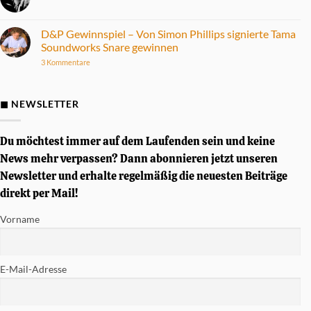
ONE
Keine
Max
Kommentare
E-
zu
Drum
Fünf
D&P Gewinnspiel – Von Simon Phillips signierte Tama
Set
Alben
Soundworks Snare gewinnen
im
mit
Praxistest
herausragendem
zu
3 Kommentare
Drumsound
D&P
Gewinnspiel
–
Von
◼ NEWSLETTER
Simon
Phillips
signierte
Tama
Du möchtest immer auf dem Laufenden sein und keine
Soundworks
Snare
News mehr verpassen? Dann abonnieren jetzt unseren
gewinnen
Newsletter und erhalte regelmäßig die neuesten Beiträge
direkt per Mail!
Vorname
E-Mail-Adresse