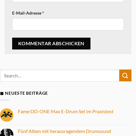
E-Mail-Adresse
*
◼ NEUESTE BEITRÄGE
Fame DD-ONE Max E-Drum Set im Praxistest
Keine
Kommentare
zu
Fame
Fünf Alben mit herausragendem Drumsound
DD-