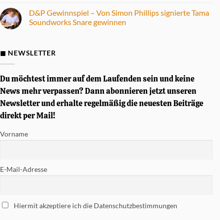
E-
zu
Drum
Fünf
D&P Gewinnspiel – Von Simon Phillips signierte Tama
Set
Alben
Soundworks Snare gewinnen
im
mit
Praxistest
herausragendem
Keine
Drumsound
Kommentare
zu
D&P
◼ NEWSLETTER
Gewinnspiel
–
Von
Simon
Du möchtest immer auf dem Laufenden sein und keine
Phillips
signierte
News mehr verpassen? Dann abonnieren jetzt unseren
Tama
Newsletter und erhalte regelmäßig die neuesten Beiträge
Soundworks
Snare
direkt per Mail!
gewinnen
Vorname
E-Mail-Adresse
Hiermit akzeptiere ich die Datenschutzbestimmungen