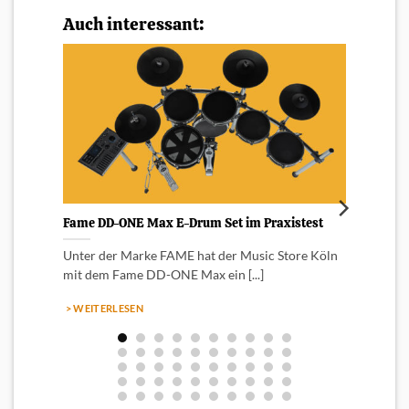
Auch interessant:
Fame DD-ONE Max E-Drum Set im Praxistest
Welch
Einsti
Unter der Marke FAME hat der Music Store Köln
Nahezu
mit dem Fame DD-ONE Max ein [...]
oder l
> WEITERLESEN
> WEI