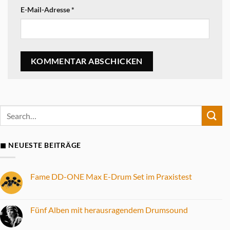
E-Mail-Adresse
*
◼ NEUESTE BEITRÄGE
Fame DD-ONE Max E-Drum Set im Praxistest
Keine
Kommentare
zu
Fame
Fünf Alben mit herausragendem Drumsound
DD-
ONE
Keine
Max
Kommentare