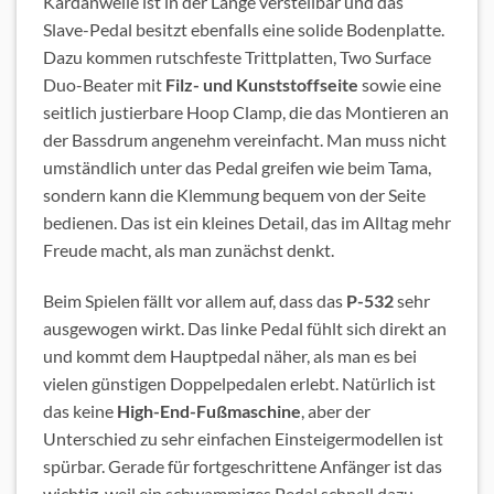
Kardanwelle ist in der Länge verstellbar und das
Slave-Pedal besitzt ebenfalls eine solide Bodenplatte.
Dazu kommen rutschfeste Trittplatten, Two Surface
Duo-Beater mit
Filz- und Kunststoffseite
sowie eine
seitlich justierbare Hoop Clamp, die das Montieren an
der Bassdrum angenehm vereinfacht. Man muss nicht
umständlich unter das Pedal greifen wie beim Tama,
sondern kann die Klemmung bequem von der Seite
bedienen. Das ist ein kleines Detail, das im Alltag mehr
Freude macht, als man zunächst denkt.
Beim Spielen fällt vor allem auf, dass das
P-532
sehr
ausgewogen wirkt. Das linke Pedal fühlt sich direkt an
und kommt dem Hauptpedal näher, als man es bei
vielen günstigen Doppelpedalen erlebt. Natürlich ist
das keine
High-End-Fußmaschine
, aber der
Unterschied zu sehr einfachen Einsteigermodellen ist
spürbar. Gerade für fortgeschrittene Anfänger ist das
wichtig, weil ein schwammiges Pedal schnell dazu