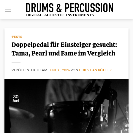
Zum
Inhalt
springen
TESTS
Doppelpedal für Einsteiger gesucht:
Tama, Pearl und Fame im Vergleich
VERÖFFENTLICHT AM
JUNI 30, 2026
VON
CHRISTIAN KÖHLER
30
Juni